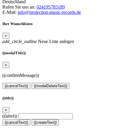
Deutschland
Rufen Sie uns an:
024195785189
E-Mail:
info@protection-music-records.de
Ihre Wunschlisten
×
add_circle_outline
Neue Liste anlegen
((modalTitle))
×
((confirmMessage))
((cancelText))
((modalDeleteText))
((title))
×
((label))
((cancelText))
((createText))