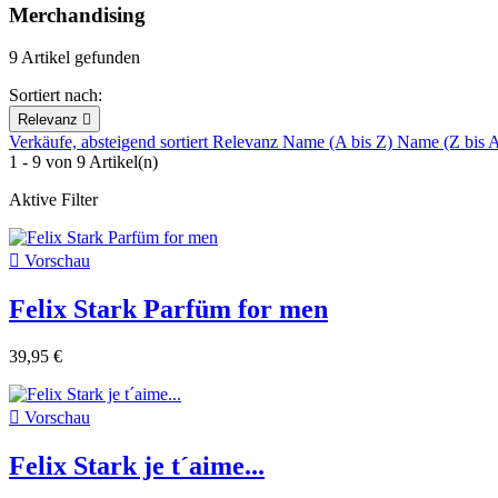
Merchandising
9 Artikel gefunden
Sortiert nach:
Relevanz

Verkäufe, absteigend sortiert
Relevanz
Name (A bis Z)
Name (Z bis 
1 - 9 von 9 Artikel(n)
Aktive Filter

Vorschau
Felix Stark Parfüm for men
39,95 €

Vorschau
Felix Stark je t´aime...