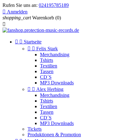
Rufen Sie uns an:
024195785189

Anmelden
shopping_cart
Warenkorb
(0)



Startseite


Felix Stark
Merchandising
Tshirts
Textilien
Tassen
CD´S
MP3 Downloads


Alex Herbing
Merchandising
Tshirts
Textilien
Tassen
CD´S
MP3 Downloads
Tickets
Produktionen & Promotion