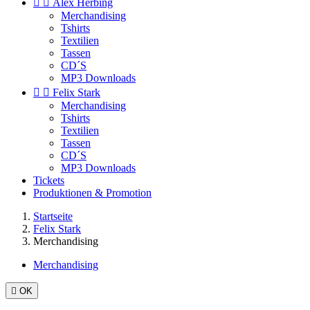


Alex Herbing
Merchandising
Tshirts
Textilien
Tassen
CD´S
MP3 Downloads


Felix Stark
Merchandising
Tshirts
Textilien
Tassen
CD´S
MP3 Downloads
Tickets
Produktionen & Promotion
Startseite
Felix Stark
Merchandising
Merchandising

OK